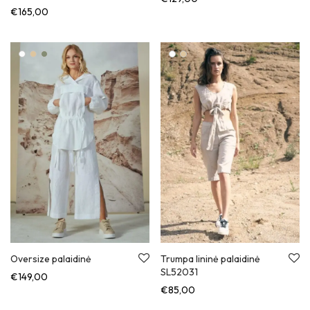
€
165,00
Oversize palaidinė
Trumpa lininė palaidinė
SL52031
€
149,00
€
85,00