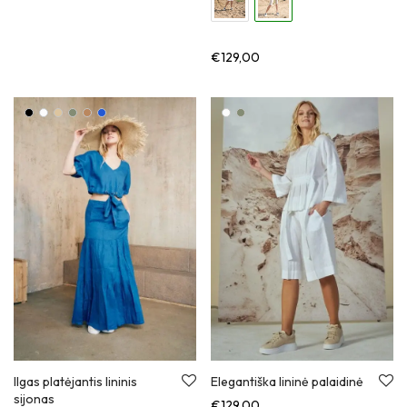
€
129,00
Ilgas platėjantis lininis
Elegantiška lininė palaidinė
sijonas
€
129,00