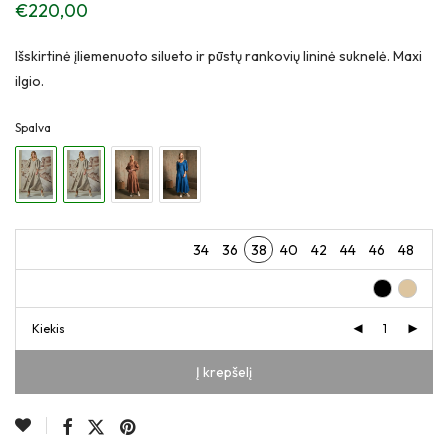
€
220,00
Išskirtinė įliemenuoto silueto ir pūstų rankovių lininė suknelė. Maxi
ilgio.
Spalva
34
36
38
40
42
44
46
48
Kiekis
Į krepšelį