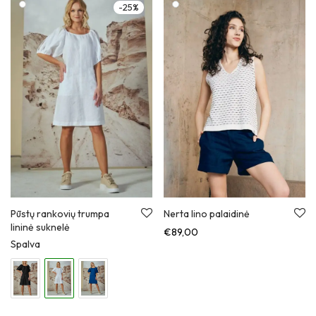
-
25
%
Pūstų rankovių trumpa
Nerta lino palaidinė
lininė suknelė
€
89,00
Spalva