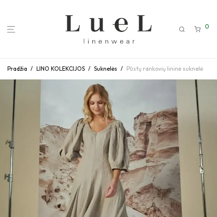
0
Pradžia
/
LINO KOLEKCIJOS
/
Suknelės
/
Pūstų rankovių lininė suknelė