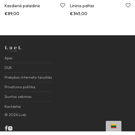
Kasdienė palaidinė
Lininis paltas
€
89,00
€
345,00
Apie
DUK
Prekybos internetu taisyklės
Privatumo politika
Siuntos sekimas
Kontaktai
©
2026
LueL