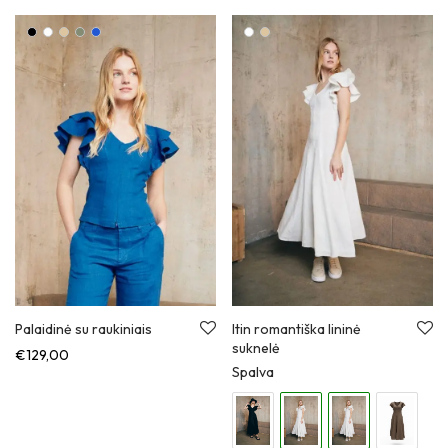
Palaidinė su raukiniais
Itin romantiška lininė
suknelė
€
129,00
Spalva