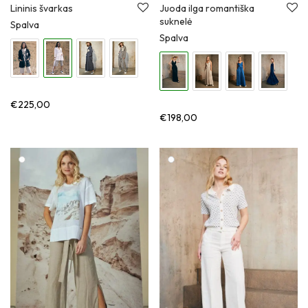
Lininis švarkas
Juoda ilga romantiška
suknelė
Spalva
Spalva
€
225,00
€
198,00