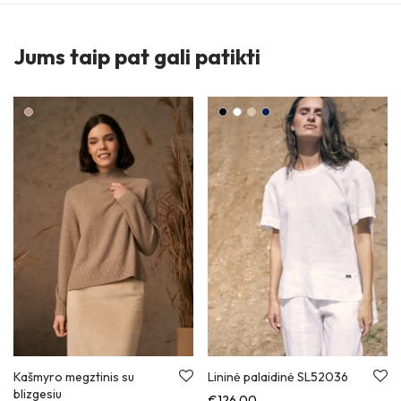
Jums taip pat gali patikti
Kašmyro megztinis su
Lininė palaidinė SL52036
blizgesiu
€
126,00