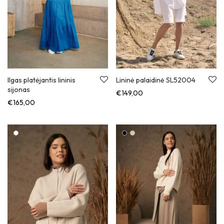
Ilgas platėjantis lininis
Lininė palaidinė SL52004
sijonas
€
149,00
€
165,00