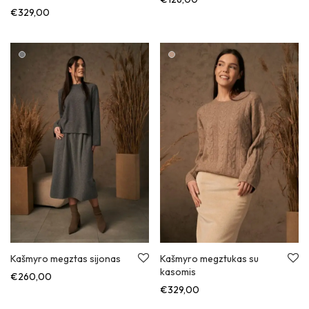
€
329,00
Kašmyro megztas sijonas
Kašmyro megztukas su
kasomis
€
260,00
€
329,00