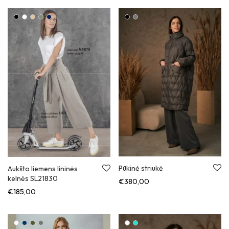
Pūkinė striukė
Aukšto liemens lininės
kelnės SL21830
€
380,00
€
185,00