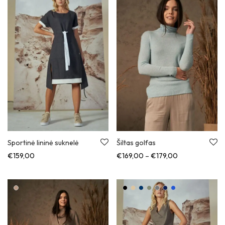
Sportinė lininė suknelė
Šiltas golfas
Kainų diapazon
€
159,00
€
169,00
–
€
179,00