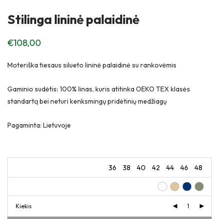
Stilinga lininė palaidinė
€
108,00
Moteriška tiesaus silueto lininė palaidinė su rankovėmis
Gaminio sudėtis: 100% linas, kuris atitinka OEKO TEX klasės
standartą bei neturi kenksmingų pridėtinių medžiagų
Pagaminta: Lietuvoje
36
38
40
42
44
46
48
Kiekis