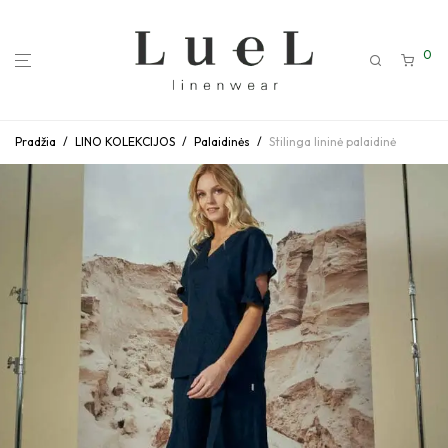
0
Pradžia
/
LINO KOLEKCIJOS
/
Palaidinės
/
Stilinga lininė palaidinė