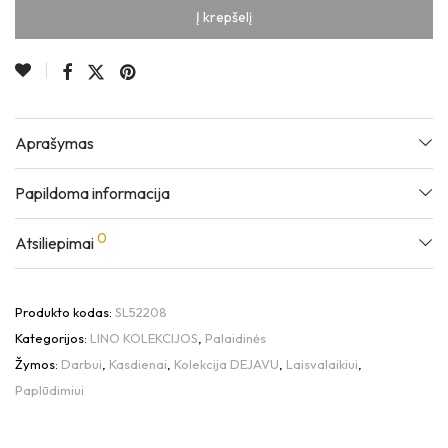
Į krepšelį
Aprašymas
Papildoma informacija
0
Atsiliepimai
Produkto kodas:
SL52208
Kategorijos:
LINO KOLEKCIJOS
,
Palaidinės
Žymos:
Darbui
,
Kasdienai
,
Kolekcija DEJAVU
,
Laisvalaikiui
,
Paplūdimiui