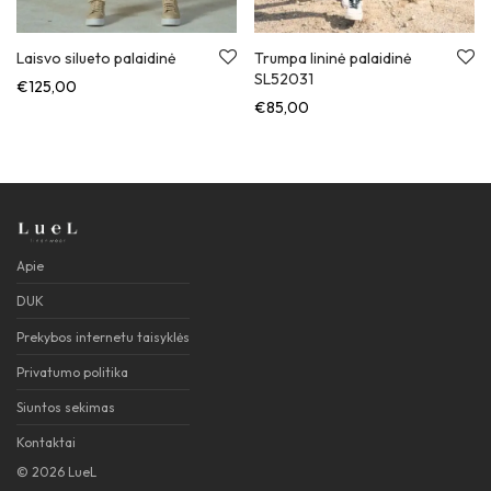
Laisvo silueto palaidinė
Trumpa lininė palaidinė
SL52031
€
125,00
€
85,00
Apie
DUK
Prekybos internetu taisyklės
Privatumo politika
Siuntos sekimas
Kontaktai
©
2026
LueL