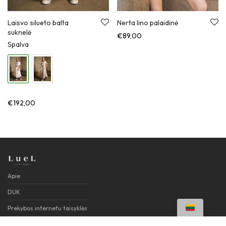
Laisvo silueto balta
Nerta lino palaidinė
suknelė
€
89,00
Spalva
€
192,00
Apie
DUK
Prekybos internetu taisyklės
Privatumo politika