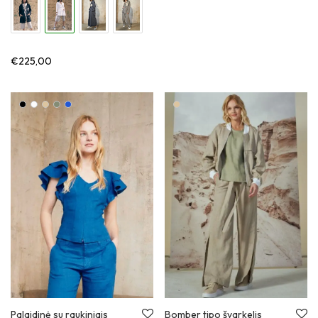
€
225,00
Palaidinė su raukiniais
Bomber tipo švarkelis