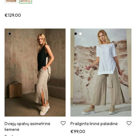
€
129,00
Dviejų spalvų asimetrinė
Prailginta lininė palaidinė
liemenė
€
99,00