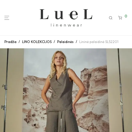
0
Pradžia
/
LINO KOLEKCIJOS
/
Palaidinės
/
Lininė palaidinė SL52201