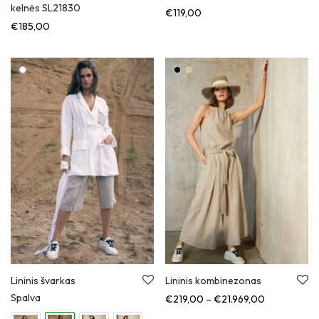
kelnės SL21830
€
119,00
€
185,00
Lininis švarkas
Lininis kombinezonas
Spalva
Kainų diapa
€
219,00
–
€
21.969,00