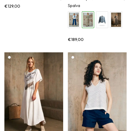
Spalva
€
129,00
€
189,00