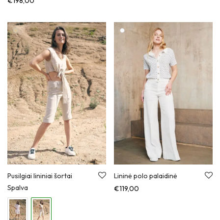
€
198,00
Pusilgiai lininiai šortai
Lininė polo palaidinė
Spalva
€
119,00