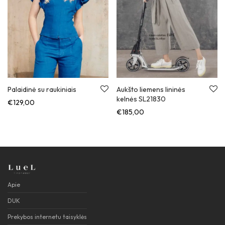
Palaidinė su raukiniais
Aukšto liemens lininės
kelnės SL21830
€
129,00
€
185,00
Apie
DUK
Prekybos internetu taisyklės