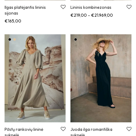
Ilgas platėjantis lininis
Lininis kombinezonas
sijonas
Kainų diapa
€
219,00
–
€
21.969,00
€
165,00
Pūstų rankovių lininė
Juoda ilga romantiška
suknelė
suknelė