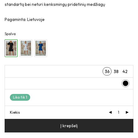
standartą bei neturi kenksmingų pridėtinių medžiagų
Pagaminta: Lietuvoje
Spalva
36
38
42
Liko tik 1
Kiekis
Į krepšelį