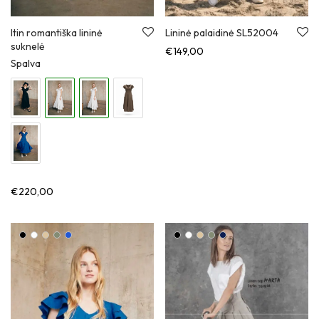
Itin romantiška lininė
Lininė palaidinė SL52004
suknelė
€
149,00
Spalva
€
220,00