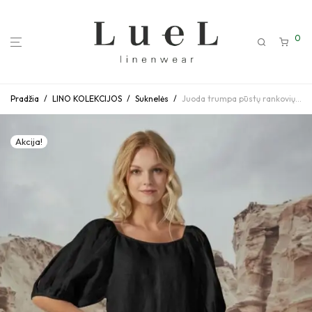
0
Pradžia
/
LINO KOLEKCIJOS
/
Suknelės
/
Juoda trumpa pūstų rankovių lininė suknelė
Akcija!