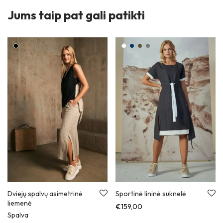
Jums taip pat gali patikti
Dviejų spalvų asimetrinė
Sportinė lininė suknelė
liemenė
€
159,00
Spalva