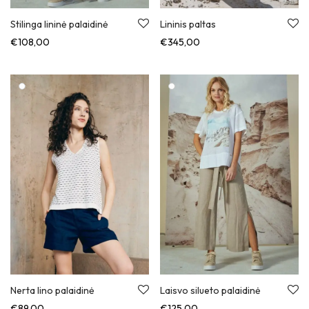
Stilinga lininė palaidinė
Lininis paltas
€
108,00
€
345,00
Nerta lino palaidinė
Laisvo silueto palaidinė
€
89,00
€
125,00