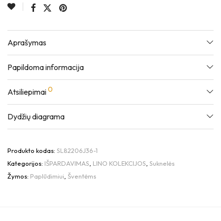
Aprašymas
Papildoma informacija
0
Atsiliepimai
Dydžių diagrama
Produkto kodas:
SL82206J36-1
Kategorijos:
IŠPARDAVIMAS
,
LINO KOLEKCIJOS
,
Suknelės
Žymos:
Paplūdimiui
,
Šventėms