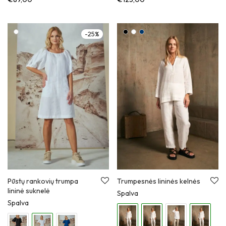
-
25
%
Pūstų rankovių trumpa
Trumpesnės lininės kelnės
lininė suknelė
Spalva
Spalva