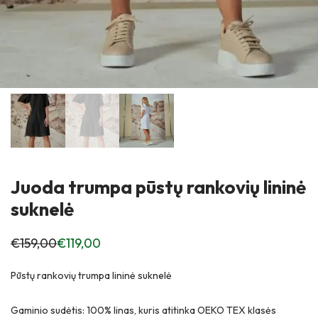
Juoda trumpa pūstų rankovių lininė
suknelė
€
159,00
€
119,00
Anksčiau
Dabartinė
kaina
kaina:
buvo:
€119,00.
€159,00.
Pūstų rankovių trumpa lininė suknelė
Gaminio sudėtis: 100% linas, kuris atitinka OEKO TEX klasės