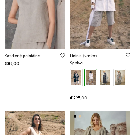
Kasdienė palaidinė
Lininis švarkas
Spalva
€
89,00
€
225,00