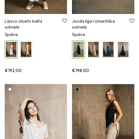
Laisvo silueto balta
Juoda ilga romantiška
suknelė
suknelė
Spalva
Spalva
€
192,00
€
198,00