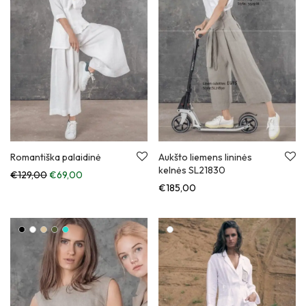
Romantiška palaidinė
Aukšto liemens lininės
kelnės SL21830
Anksčiau kaina buvo: €129,00.
Dabartinė kaina: €69,00.
€
129,00
€
69,00
€
185,00