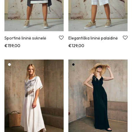
Sportinė lininė suknelė
Elegantiška lininė palaidinė
€
159,00
€
129,00