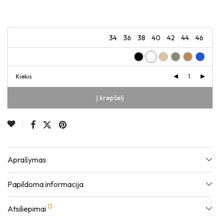
34
36
38
40
42
44
46
Kiekis
Į krepšelį
Aprašymas
Papildoma informacija
0
Atsiliepimai