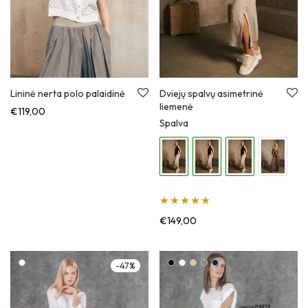
Lininė nerta polo palaidinė
Dviejų spalvų asimetrinė
liemenė
€
119,00
Spalva
Įvertinimas:
€
149,00
5.00
iš 5
-
47
%