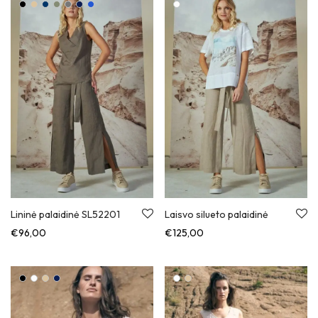
Lininė palaidinė SL52201
Laisvo silueto palaidinė
€
96,00
€
125,00