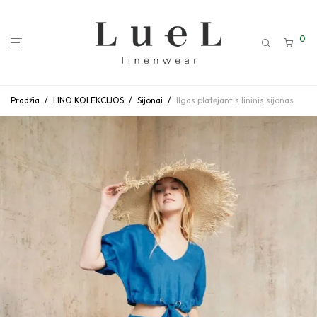
0
Pradžia
/
LINO KOLEKCIJOS
/
Sijonai
/
Ilgas platėjantis lininis sijonas