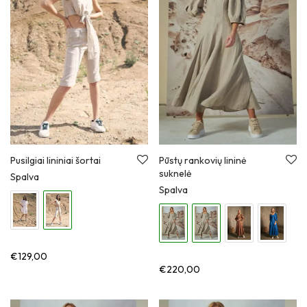
Pusilgiai lininiai šortai
Pūstų rankovių lininė
suknelė
Spalva
Spalva
€
129,00
€
220,00