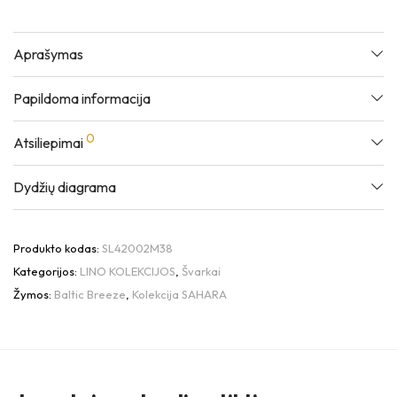
Aprašymas
Papildoma informacija
0
Atsiliepimai
Dydžių diagrama
Produkto kodas:
SL42002M38
Kategorijos:
LINO KOLEKCIJOS
,
Švarkai
Žymos:
Baltic Breeze
,
Kolekcija SAHARA