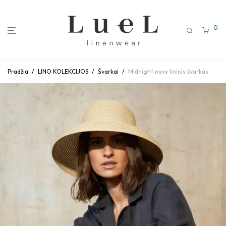
0
Pradžia
/
LINO KOLEKCIJOS
/
Švarkai
/
Midnight navy lininis švarkas