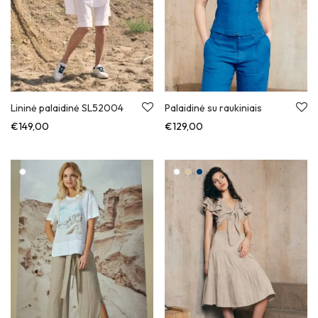
Lininė palaidinė SL52004
Palaidinė su raukiniais
€
149,00
€
129,00