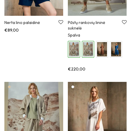
Nerta lino palaidinė
Pūstų rankovių lininė
suknelė
€
89,00
Spalva
€
220,00