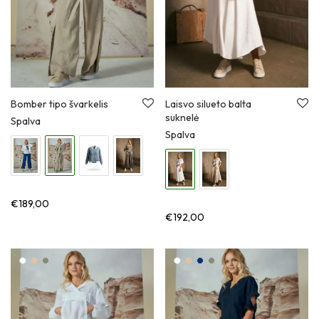
Bomber tipo švarkelis
Laisvo silueto balta
suknelė
Spalva
Spalva
€
189,00
€
192,00