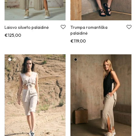
Laisvo silueto palaidinė
Trumpa romantiška
palaidinė
€
125,00
€
119,00