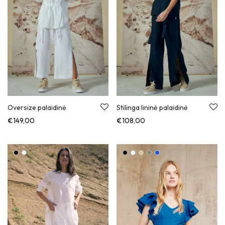
Oversize palaidinė
Stilinga lininė palaidinė
€
149,00
€
108,00