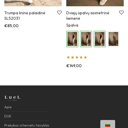
Trumpa lininė palaidinė
Dviejų spalvų asimetrinė
SL52031
liemenė
Spalva
€
85,00
Įvertinimas:
€
149,00
5.00
iš 5
Apie
DUK
Prekybos internetu taisyklės