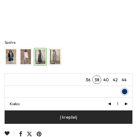
Spalva
36
38
40
42
44
Kiekis
Į krepšelį