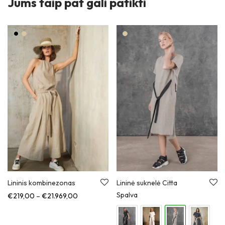
Jums taip pat gali patikti
Lininis kombinezonas
Lininė suknelė Citta
Spalva
Kainų diapazonas: nuo €219,00 iki €21.969,00
€
219,00
–
€
21.969,00