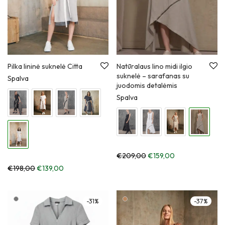
Natūralaus lino midi ilgio
Pilka lininė suknelė Citta
suknelė – sarafanas su
Spalva
juodomis detalėmis
Spalva
€
209,00
€
159,00
€
198,00
€
139,00
-
31
%
-
37
%