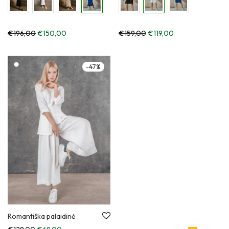
€
196,00
€
150,00
€
159,00
€
119,00
-
47
%
Romantiška palaidinė