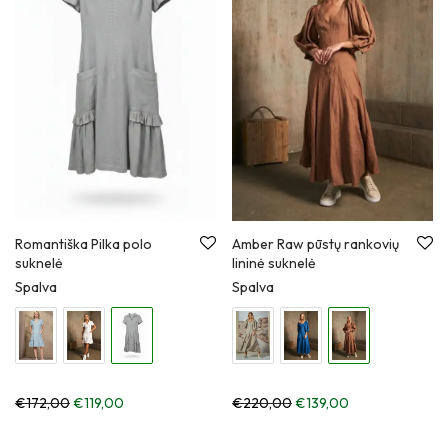
Romantiška Pilka polo
Amber Raw pūstų rankovių
suknelė
lininė suknelė
Spalva
Spalva
€
172,00
€
119,00
€
220,00
€
139,00