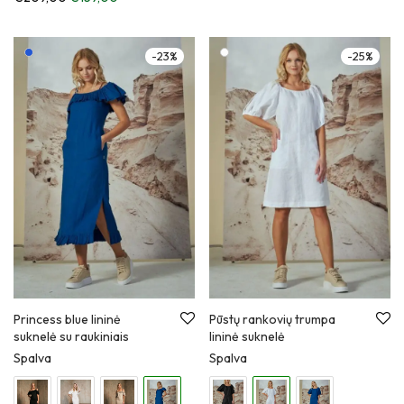
-
23
%
-
25
%
Princess blue lininė
Pūstų rankovių trumpa
suknelė su raukiniais
lininė suknelė
Spalva
Spalva