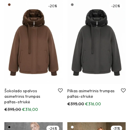
-
20
%
-
20
%
Šokolado spalvos
Pilkas asimetrinis trumpas
asimetrinis trumpas
paltas-striukė
paltas-striukė
€
395,00
€
316,00
€
395,00
€
316,00
-
24
%
-
31
%