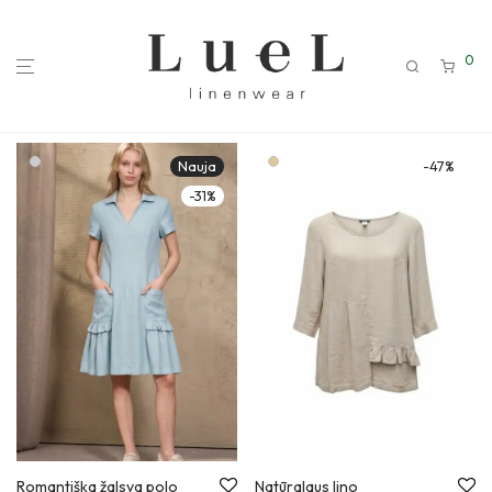
0
Nauja
-
47
%
-
31
%
Romantiška žalsva polo
Natūralaus lino