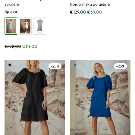
suknelė
Romantiška palaidinė
Spalva
€
129,00
€
69,00
€
172,00
€
119,00
-
25
%
-
25
%