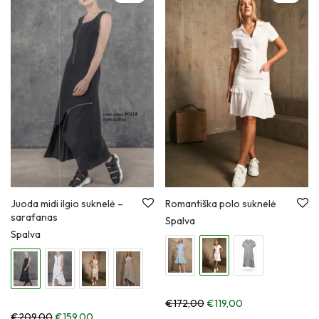
Juoda midi ilgio suknelė –
Romantiška polo suknelė
sarafanas
Spalva
Spalva
€
172,00
€
119,00
€
209,00
€
159,00