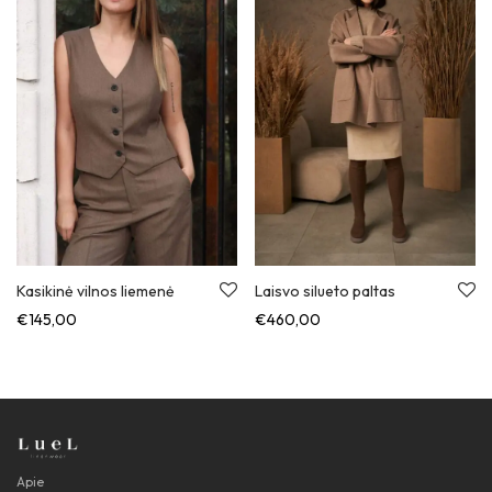
Laisvo silueto paltas
Kasikinė vilnos liemenė
€
460,00
€
145,00
Apie