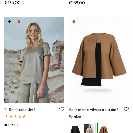
€
135,00
€
139,00
T-Shirt palaidinė
Asimetrinė vilnos palaidinė
Spalva
Įvertinimas:
€
119,00
5.00
iš 5