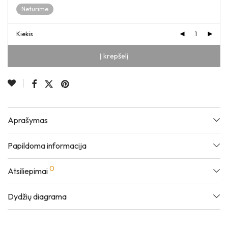
Neturime
Kiekis
Į krepšelį
Aprašymas
Papildoma informacija
0
Atsiliepimai
Dydžių diagrama