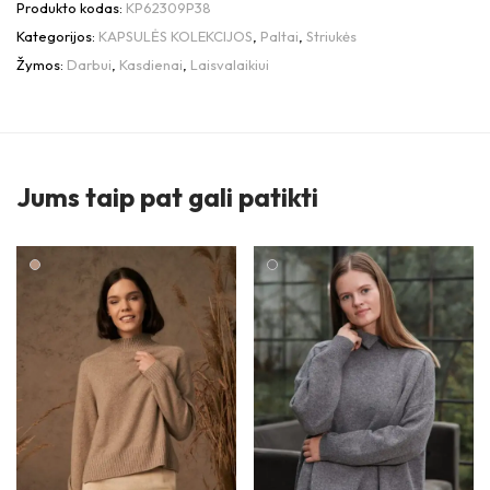
Produkto kodas:
KP62309P38
Kategorijos:
KAPSULĖS KOLEKCIJOS
,
Paltai
,
Striukės
Žymos:
Darbui
,
Kasdienai
,
Laisvalaikiui
Jums taip pat gali patikti