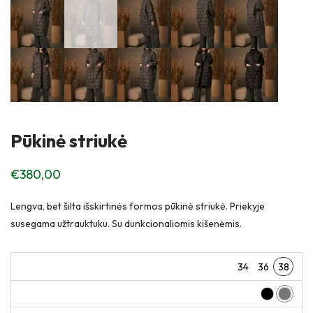
Pūkinė striukė
€
380,00
Lengva, bet šilta išskirtinės formos pūkinė striukė. Priekyje
susegama užtrauktuku. Su dunkcionaliomis kišenėmis.
34
36
38