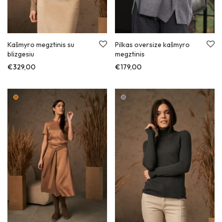
Kašmyro megztinis su
Pilkas oversize kašmyro
blizgesiu
megztinis
€
329,00
€
179,00