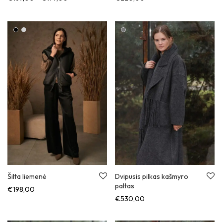
Šilta liemenė
Dvipusis pilkas kašmyro
paltas
€
198,00
€
530,00