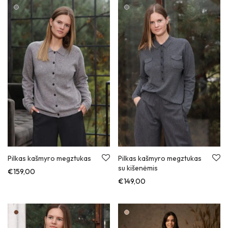
Pilkas kašmyro megztukas
Pilkas kašmyro megztukas
su kišenėmis
€
159,00
€
149,00