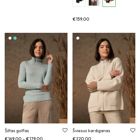
€
159,00
Šiltas golfas
Šviesus kardiganas
Kainų diapazonas: nuo €169,00 iki €179,00
€
169,00
–
€
179,00
€
220,00