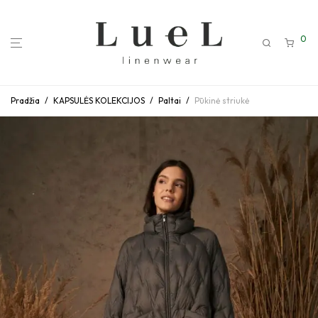
0
Pradžia
/
KAPSULĖS KOLEKCIJOS
/
Paltai
/
Pūkinė striukė