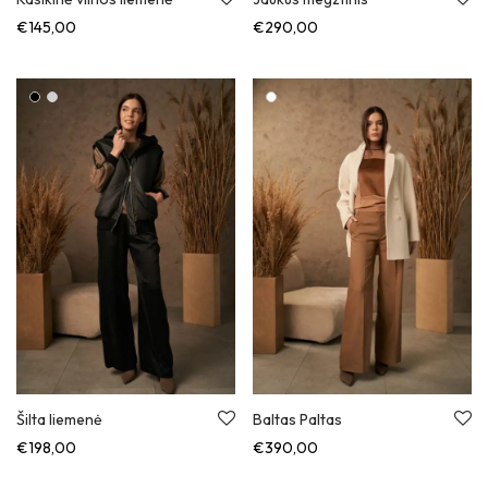
€
290,00
€
145,00
Šilta liemenė
Baltas Paltas
€
198,00
€
390,00