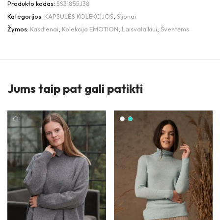
Produkto kodas:
SS31855J38
Kategorijos:
KAPSULĖS KOLEKCIJOS
,
Sijonai
Žymos:
Kasdienai
,
Kolekcija EMOTION
,
Laisvalaikiui
,
Šventėms
Jums taip pat gali patikti