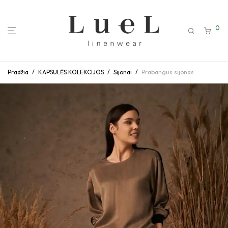
0
Pradžia
/
KAPSULĖS KOLEKCIJOS
/
Sijonai
/
Prabangus sijonas