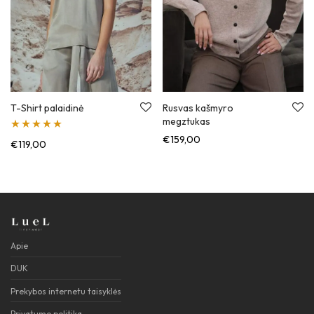
T-Shirt palaidinė
Rusvas kašmyro
megztukas
€
159,00
Įvertinimas:
€
119,00
5.00
iš 5
Apie
DUK
Prekybos internetu taisyklės
Privatumo politika