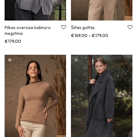
Šiltas golfas
Pilkas oversize kašmyro
megztinis
Kainų diapazon
€
169,00
–
€
179,00
€
179,00