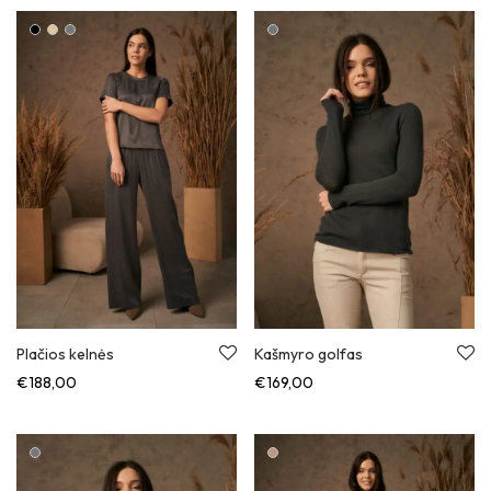
Plačios kelnės
Kašmyro golfas
€
188,00
€
169,00