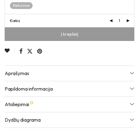
Neturime
Kiekis
Į krepšelį
Aprašymas
Papildoma informacija
0
Atsiliepimai
Dydžių diagrama