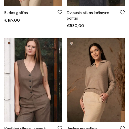
Rudas golfas
Dvipusis pilkas kašmyro
paltas
€
169,00
€
530,00
Jaukus megztinis
Kasikinė vilnos liemenė