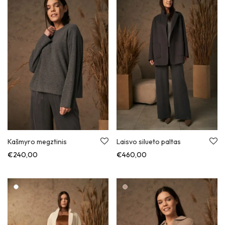
Kašmyro megztinis
Laisvo silueto paltas
€
240,00
€
460,00