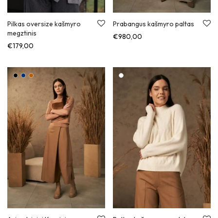
Prabangus kašmyro paltas
Pilkas oversize kašmyro
megztinis
€
980,00
€
179,00