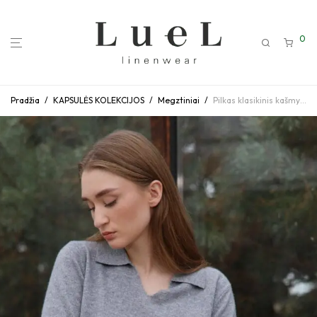
0
Pradžia
/
KAPSULĖS KOLEKCIJOS
/
Megztiniai
/
Pilkas klasikinis kašmyro megztukas