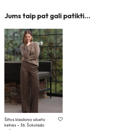
Jums taip pat gali patikti…
Šiltos klasikinio silueto
kelnės
–
36, Šokolado