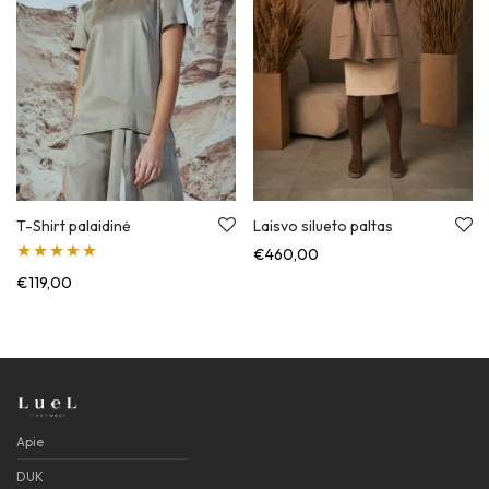
T-Shirt palaidinė
Laisvo silueto paltas
€
460,00
Įvertinimas:
€
119,00
5.00
iš 5
Apie
DUK