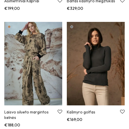
Asimetriniai Kapriai
Baltas kašmyro megztukas
€
199,00
€
329,00
Laisvo silueto margintos
Kašmyro golfas
kelnės
€
169,00
€
188,00