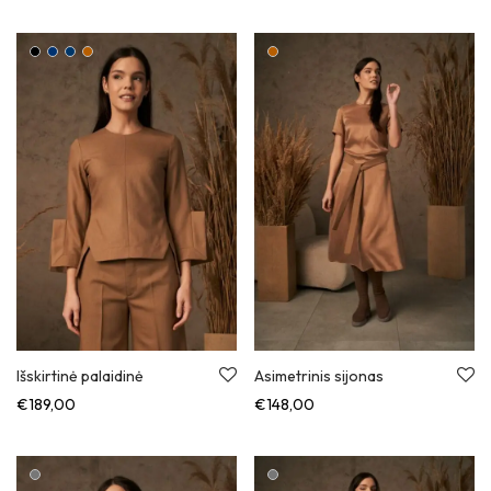
Išskirtinė palaidinė
Asimetrinis sijonas
€
189,00
€
148,00