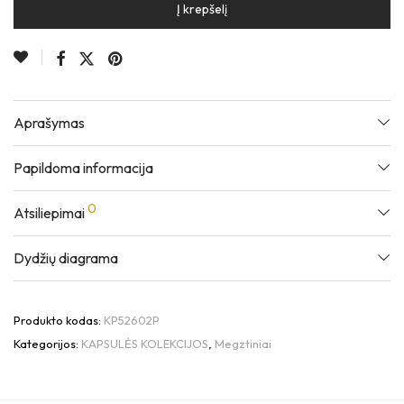
Į krepšelį
Aprašymas
Papildoma informacija
0
Atsiliepimai
Dydžių diagrama
Produkto kodas:
KP52602P
Kategorijos:
KAPSULĖS KOLEKCIJOS
,
Megztiniai