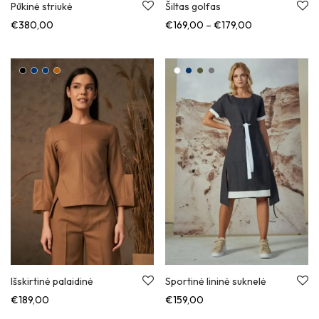
Pūkinė striukė
Šiltas golfas
Kainų diapazon
€
380,00
€
169,00
–
€
179,00
Išskirtinė palaidinė
Sportinė lininė suknelė
€
189,00
€
159,00