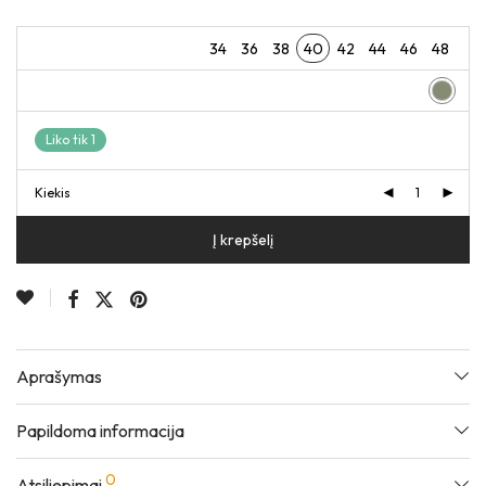
34
36
38
40
42
44
46
48
Liko tik 1
Kiekis
Į krepšelį
Aprašymas
Papildoma informacija
0
Atsiliepimai