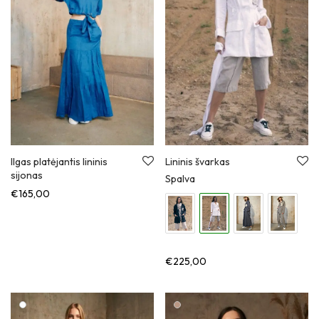
Ilgas platėjantis lininis
Lininis švarkas
sijonas
Spalva
€
165,00
€
225,00