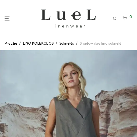
0
Pradžia
/
LINO KOLEKCIJOS
/
Suknelės
/
Shadow ilga lino suknelė