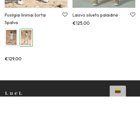
Pusilgiai lininiai šortai
Laisvo silueto palaidinė
Spalva
€
125,00
€
129,00
Apie
DUK
Prekybos internetu taisyklės
Privatumo politika