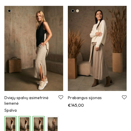
Dviejų spalvų asimetrinė
Prabangus sijonas
liemenė
€
145,00
Spalva