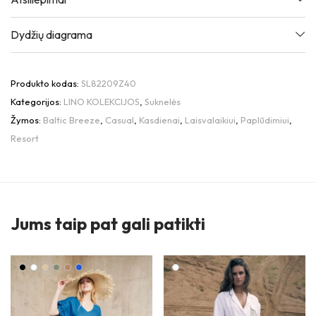
Dydžių diagrama
Produkto kodas:
SL82209Z40
Kategorijos:
LINO KOLEKCIJOS
,
Suknelės
Žymos:
Baltic Breeze
,
Casual
,
Kasdienai
,
Laisvalaikiui
,
Paplūdimiui
,
Resort
Jums taip pat gali patikti