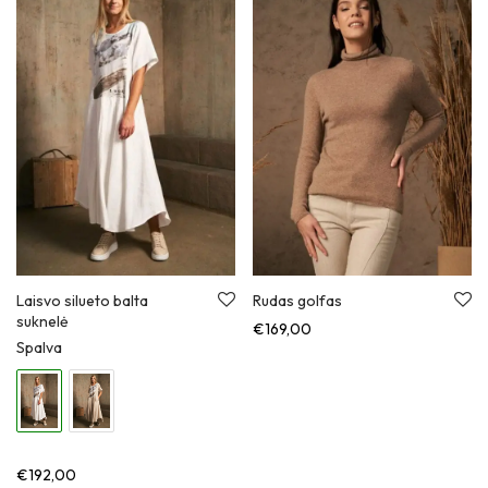
Laisvo silueto balta
Rudas golfas
suknelė
€
169,00
Spalva
€
192,00