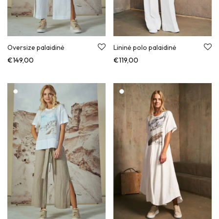
Oversize palaidinė
Lininė polo palaidinė
€
149,00
€
119,00