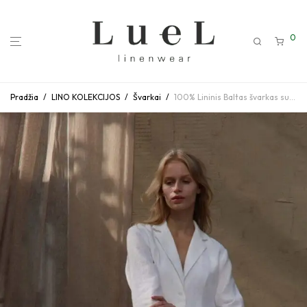
0
Pradžia
/
LINO KOLEKCIJOS
/
Švarkai
/
100% Lininis Baltas švarkas su prakirpimais šonuose