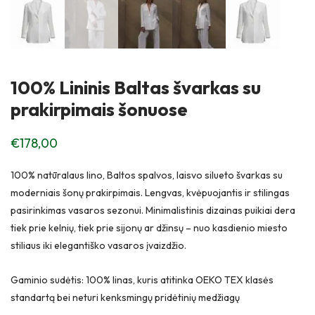
100% Lininis Baltas švarkas su
prakirpimais šonuose
€
178,00
100% natūralaus lino, Baltos spalvos, laisvo silueto švarkas su
moderniais šonų prakirpimais. Lengvas, kvėpuojantis ir stilingas
pasirinkimas vasaros sezonui. Minimalistinis dizainas puikiai dera
tiek prie kelnių, tiek prie sijonų ar džinsų – nuo kasdienio miesto
stiliaus iki elegantiško vasaros įvaizdžio.
Gaminio sudėtis: 100% linas, kuris atitinka OEKO TEX klasės
standartą bei neturi kenksmingų pridėtinių medžiagų