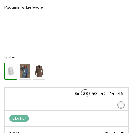
Pagaminta: Lietuvoje
Spalva
36
38
40
42
44
46
Liko tik 1
Kiekis