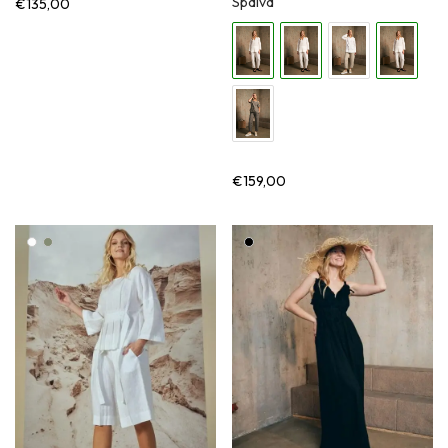
Spalva
€
135,00
€
159,00