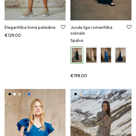
Elegantiška lininė palaidinė
Juoda ilga romantiška
suknelė
€
129,00
Spalva
€
198,00