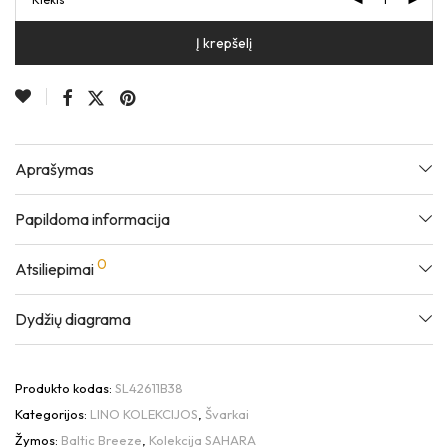
Į krepšelį
Aprašymas
Papildoma informacija
0
Atsiliepimai
Dydžių diagrama
Produkto kodas:
SL42611B38
Kategorijos:
LINO KOLEKCIJOS
,
Švarkai
Žymos:
Baltic Breeze
,
Kolekcija SAHARA