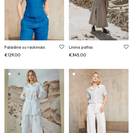
Palaidinė su raukiniais
Lininis paltas
€
129,00
€
345,00