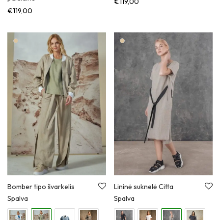
€
119,00
€
119,00
Bomber tipo švarkelis
Lininė suknelė Citta
Spalva
Spalva