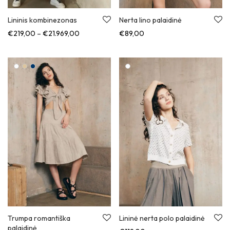
Lininis kombinezonas
Nerta lino palaidinė
Kainų diapazonas: nuo €219,00 iki €21.969,00
€
219,00
–
€
21.969,00
€
89,00
Trumpa romantiška
Lininė nerta polo palaidinė
palaidinė