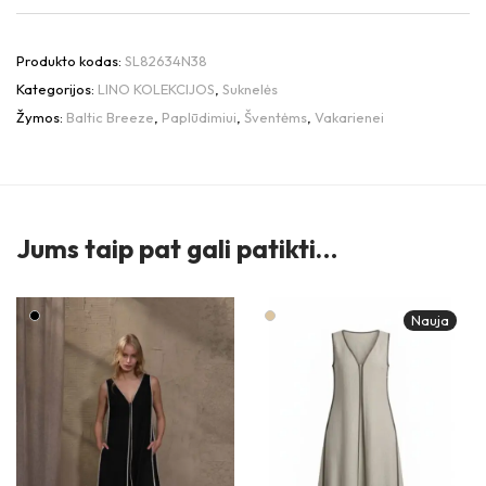
Produkto kodas:
SL82634N38
Kategorijos:
LINO KOLEKCIJOS
,
Suknelės
Žymos:
Baltic Breeze
,
Paplūdimiui
,
Šventėms
,
Vakarienei
Jums taip pat gali patikti…
Nauja