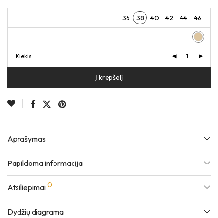
36
38
40
42
44
46
Kiekis
Į krepšelį
Aprašymas
Papildoma informacija
0
Atsiliepimai
Dydžių diagrama