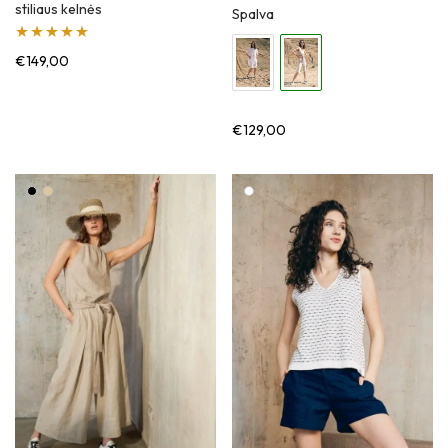
stiliaus kelnės
Spalva
Įvertinimas:
€
149,00
5.00
iš 5
€
129,00