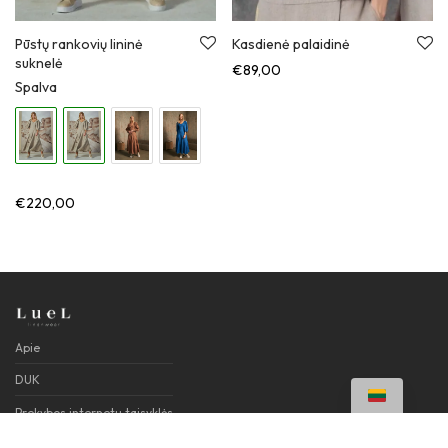
Pūstų rankovių lininė
Kasdienė palaidinė
suknelė
€
89,00
Spalva
€
220,00
Apie
DUK
Prekybos internetu taisyklės
Privatumo politika