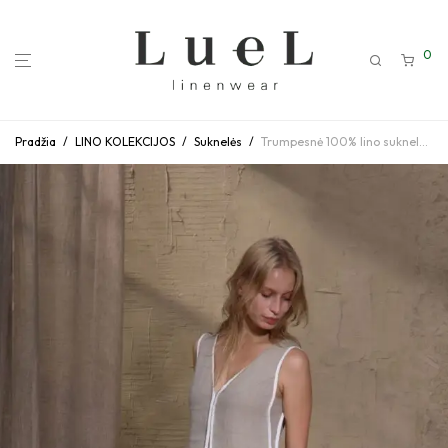
0
Pradžia
/
LINO KOLEKCIJOS
/
Suknelės
/
Trumpesnė 100% lino suknelė su V Iškirpte