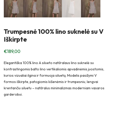
Trumpesnė 100% lino suknelė su V
Iškirpte
€
189,00
Elegantiška 100% lino A silueto natūralaus lino suknelė su
kontrastingomis balto lino vertikaliomis apvadinėmis juostomis,
kurios vizualiai ilgina ir formuoja siluetą. Modelis pasižymi V
formos iškirpte, patogiomis kišenėmis ir trumpesniu, lengvai
krentančiu siluetu – natūralus minimalizmas moderniam vasaros
garderobui.