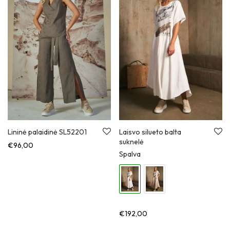
Lininė palaidinė SL52201
Laisvo silueto balta
suknelė
€
96,00
Spalva
€
192,00