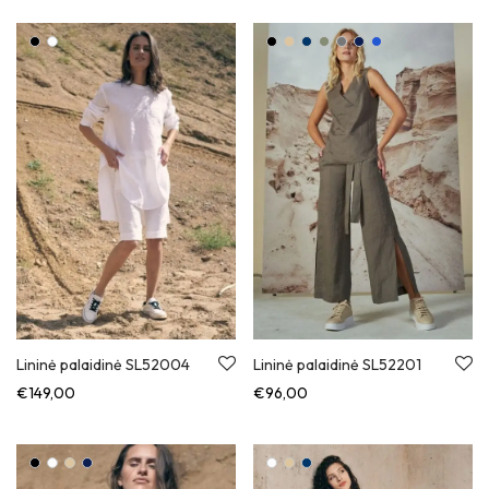
Lininė palaidinė SL52004
Lininė palaidinė SL52201
€
149,00
€
96,00