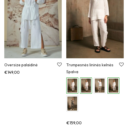
Oversize palaidinė
Trumpesnės lininės kelnės
Spalva
€
149,00
€
159,00