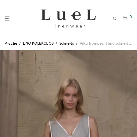
0
Pradžia
/
LINO KOLEKCIJOS
/
Suknelės
/
Pilka trumpesnė lino suknelė su apvadinėmis detalėmis