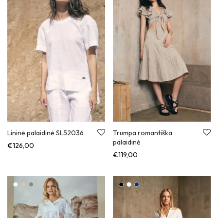
Lininė palaidinė SL52036
Trumpa romantiška
palaidinė
€
126,00
€
119,00