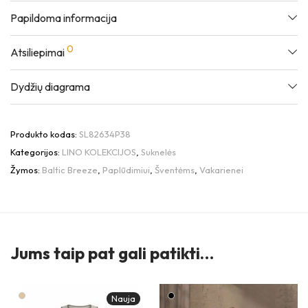
Papildoma informacija
0
Atsiliepimai
Dydžių diagrama
Produkto kodas:
SL82634P38
Kategorijos:
LINO KOLEKCIJOS
,
Suknelės
Žymos:
Baltic Breeze
,
Paplūdimiui
,
Šventėms
,
Vakarienei
Jums taip pat gali patikti…
Nauja