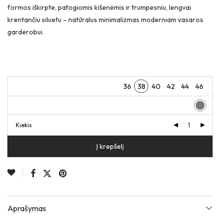
formos iškirpte, patogiomis kišenėmis ir trumpesniu, lengvai
krentančiu siluetu – natūralus minimalizmas moderniam vasaros
garderobui.
36
38
40
42
44
46
Kiekis
Į krepšelį
Aprašymas