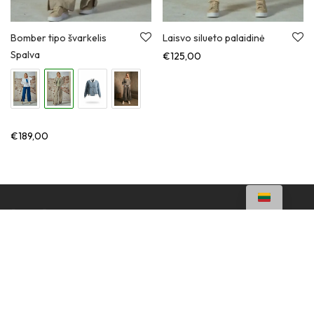
Bomber tipo švarkelis
Laisvo silueto palaidinė
Spalva
€
125,00
€
189,00
Apie
DUK
Prekybos internetu taisyklės
Privatumo politika