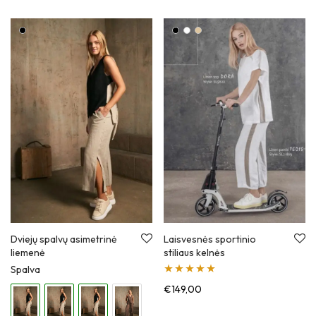
Dviejų spalvų asimetrinė
Laisvesnės sportinio
liemenė
stiliaus kelnės
Spalva
Įvertinimas:
€
149,00
5.00
iš 5