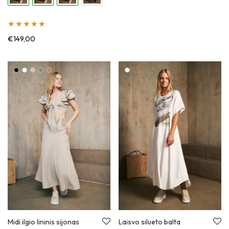
Įvertinimas:
€
149,00
5.00
iš 5
Midi ilgio lininis sijonas
Laisvo silueto balta