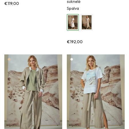
suknelė
€
119,00
Spalva
€
192,00