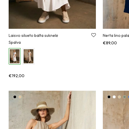
Laisvo silueto balta suknelė
Nerta lino pal
Spalva
€
89,00
€
192,00