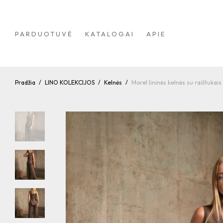
PARDUOTUVĖ
KATALOGAI
APIE
Pradžia
/
LINO KOLEKCIJOS
/
Kelnės
/
Morel lininės kelnės su raištukais