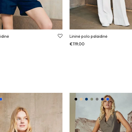
aidinė
Lininė polo palaidinė
€
119,00