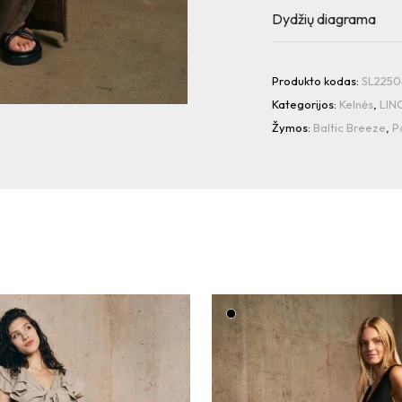
Dydžių diagrama
Produkto kodas:
SL225
Kategorijos:
Kelnės
,
LIN
Žymos:
Baltic Breeze
,
P