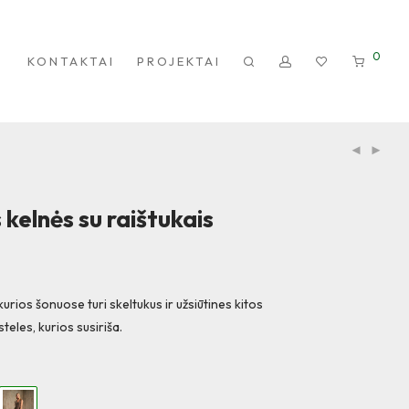
0
KONTAKTAI
PROJEKTAI
 kelnės su raištukais
kurios šonuose turi skeltukus ir užsiūtines kitos
teles, kurios susiriša.