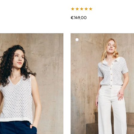
Įvertinimas:
€
149,00
5.00
iš 5