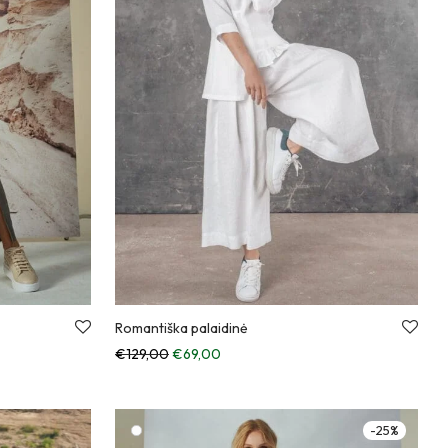
Romantiška palaidinė
Anksčiau kaina buvo: €129,00.
Dabartinė kaina: €69,00.
€
129,00
€
69,00
-
25
%