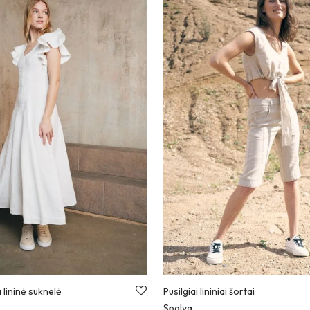
 lininė suknelė
Pusilgiai lininiai šortai
Spalva