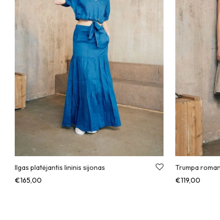
Ilgas platėjantis lininis sijonas
Trumpa romant
€
165,00
€
119,00