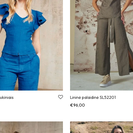
ukiniais
Lininė palaidinė SL52201
00
€
96,00