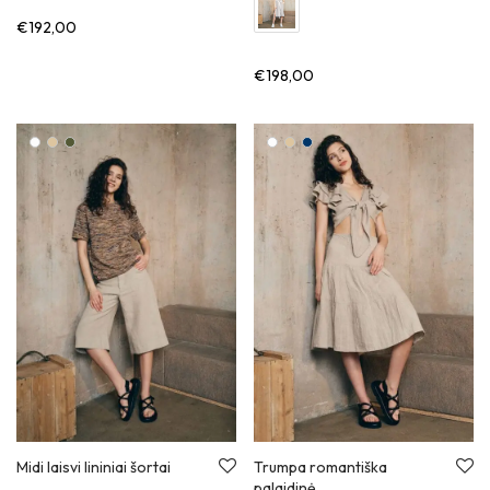
€
192,00
€
198,00
Midi laisvi lininiai šortai
Trumpa romantiška
palaidinė