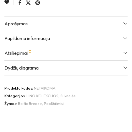
Aprašymas
Papildoma informacija
0
Atsiliepimai
Dydžių diagrama
Produkto kodas:
NETAIKOMA
Kategorijos:
LINO KOLEKCIJOS
,
Suknelės
Žymos:
Baltic Breeze
,
Paplūdimiui