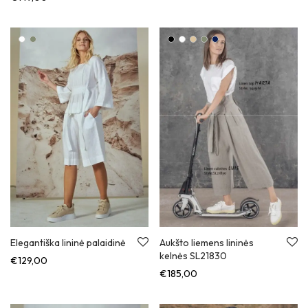
5.00
iš 5
Elegantiška lininė palaidinė
Aukšto liemens lininės
kelnės SL21830
€
129,00
€
185,00