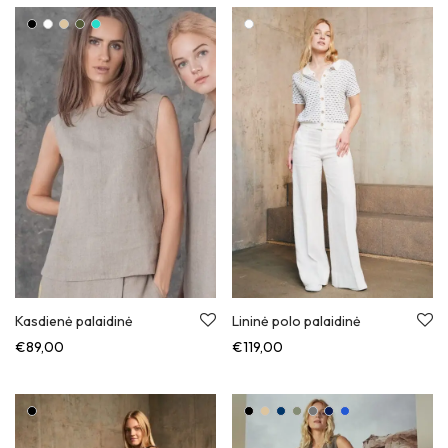
Kasdienė palaidinė
Lininė polo palaidinė
€
89,00
€
119,00