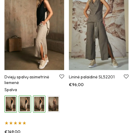
Dviejų spalvų asimetrinė
Lininė palaidinė SL52201
liemenė
€
96,00
Spalva
Įvertinimas:
€
149,00