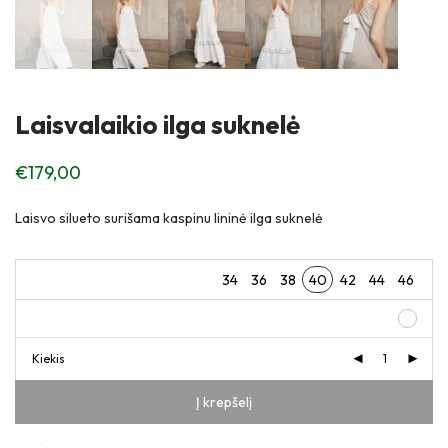
Laisvalaikio ilga suknelė
€
179,00
Laisvo silueto surišama kaspinu lininė ilga suknelė
34
36
38
40
42
44
46
Kiekis
Į krepšelį