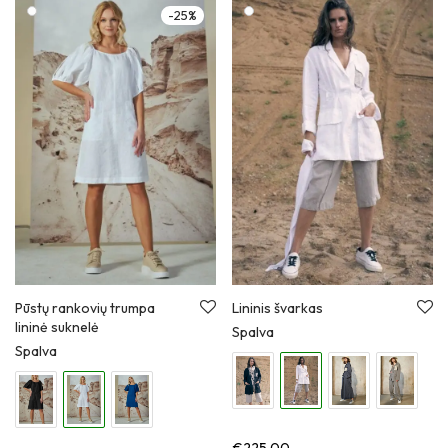
-
25
%
Pūstų rankovių trumpa
Lininis švarkas
lininė suknelė
Spalva
Spalva
€
225,00