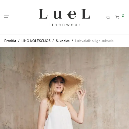
0
Pradžia
/
LINO KOLEKCIJOS
/
Suknelės
/
Laisvalaikio ilga suknelė