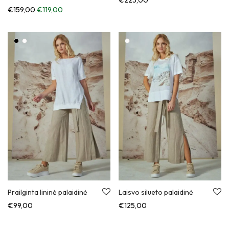
Anksčiau kaina buvo: €159,00.
Dabartinė kaina: €119,00.
€
159,00
€
119,00
Prailginta lininė palaidinė
Laisvo silueto palaidinė
€
99,00
€
125,00