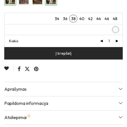
34
36
38
40
42
44
46
48
Kiekis
Į krepšelį
Aprašymas
Papildoma informacija
0
Atsiliepimai