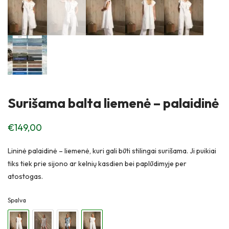
Surišama balta liemenė – palaidinė
€
149,00
Lininė palaidinė – liemenė, kuri gali būti stilingai surišama. Ji puikiai
tiks tiek prie sijono ar kelnių kasdien bei paplūdimyje per
atostogas.
Spalva