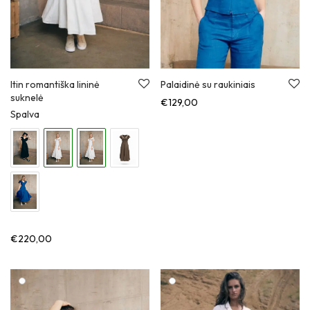
Itin romantiška lininė
Palaidinė su raukiniais
suknelė
€
129,00
Spalva
€
220,00