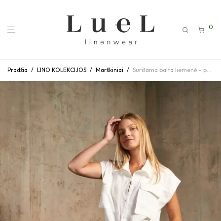
0
Pradžia
/
LINO KOLEKCIJOS
/
Marškiniai
/
Surišama balta liemenė – palaidinė