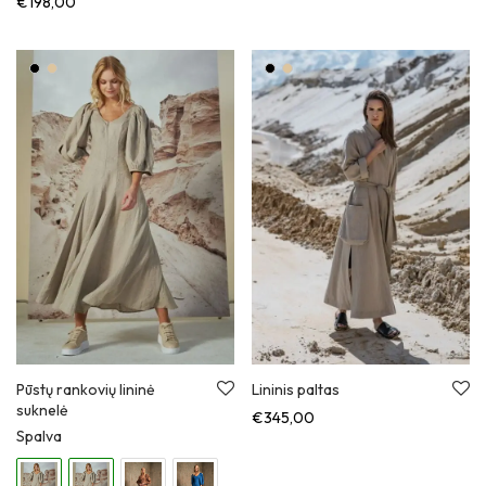
€
198,00
Pūstų rankovių lininė
Lininis paltas
suknelė
€
345,00
Spalva