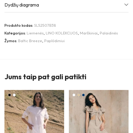
Dydžių diagrama
Produkto kodas:
SL52507B38
Kategorijos:
Liemenės
,
LINO KOLEKCIJOS
,
Marškiniai
,
Palaidinės
Žymos:
Baltic Breeze
,
Paplūdimiui
Jums taip pat gali patikti