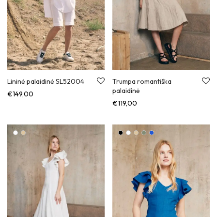
Lininė palaidinė SL52004
Trumpa romantiška
palaidinė
€
149,00
€
119,00