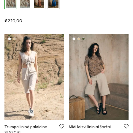
€
220,00
Trumpa lininė palaidinė
Midi laisvi lininiai šortai
SL52031