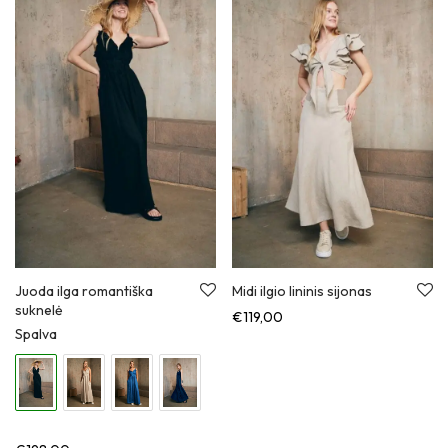
Juoda ilga romantiška
Midi ilgio lininis sijonas
suknelė
€
119,00
Spalva