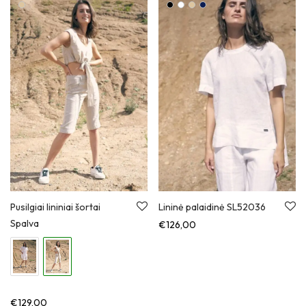
Pusilgiai lininiai šortai
Lininė palaidinė SL52036
Spalva
€
126,00
€
129,00