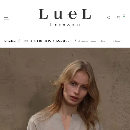
0
Pradžia
/
LINO KOLEKCIJOS
/
Marškiniai
/
Asimetrinė natūralaus lino spalvos palaidinė