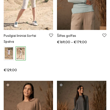
Pusilgiai lininiai šortai
Šiltas golfas
Spalva
Kainų diapazon
€
169,00
–
€
179,00
€
129,00