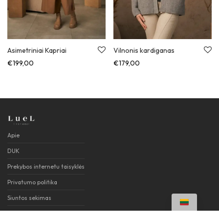
Asimetriniai Kapriai
Vilnonis kardiganas
€
199,00
€
179,00
Apie
DUK
Prekybos internetu taisyklės
Privatumo politika
Siuntos sekimas
Kontaktai