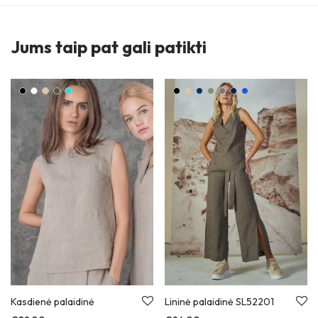
Jums taip pat gali patikti
Kasdienė palaidinė
Lininė palaidinė SL52201