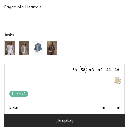
Pagaminta: Lietuvoje
Spalva
36
38
40
42
44
46
Liko tik 1
Kiekis
Į krepšelį