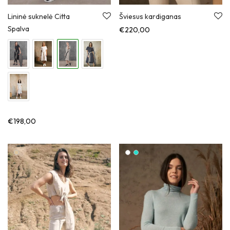
Lininė suknelė Citta
Šviesus kardiganas
Spalva
€
220,00
€
198,00