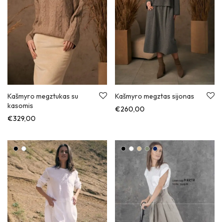
Kašmyro megztukas su
Kašmyro megztas sijonas
kasomis
€
260,00
€
329,00