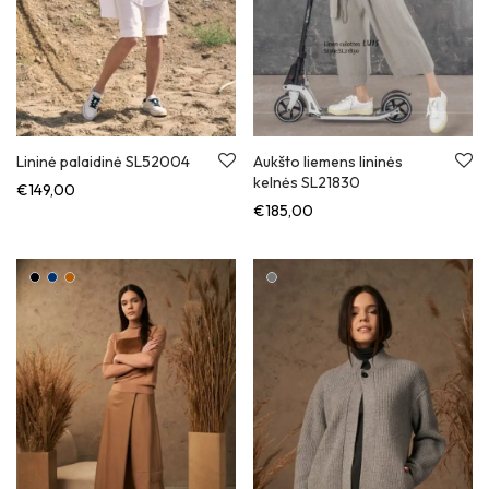
Lininė palaidinė SL52004
Aukšto liemens lininės
kelnės SL21830
€
149,00
€
185,00