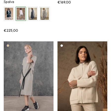
Spalva
€
169,00
€
225,00