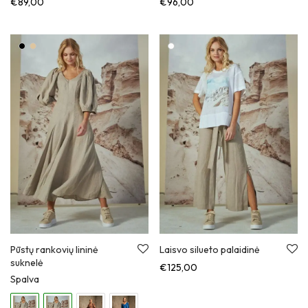
€
89,00
€
96,00
Pūstų rankovių lininė
Laisvo silueto palaidinė
suknelė
€
125,00
Spalva