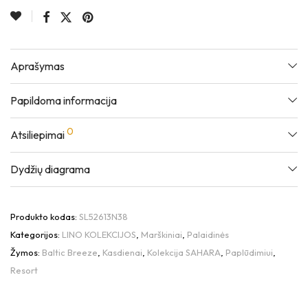
Aprašymas
Papildoma informacija
0
Atsiliepimai
Dydžių diagrama
Produkto kodas:
SL52613N38
Kategorijos:
LINO KOLEKCIJOS
,
Marškiniai
,
Palaidinės
Žymos:
Baltic Breeze
,
Kasdienai
,
Kolekcija SAHARA
,
Paplūdimiui
,
Resort