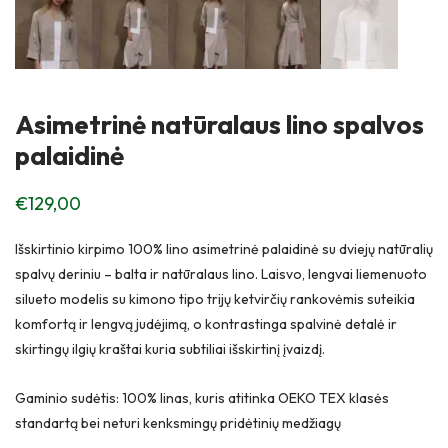
Asimetrinė natūralaus lino spalvos
palaidinė
€
129,00
Išskirtinio kirpimo 100% lino asimetrinė palaidinė su dviejų natūralių
spalvų deriniu – balta ir natūralaus lino. Laisvo, lengvai liemenuoto
silueto modelis su kimono tipo trijų ketvirčių rankovėmis suteikia
komfortą ir lengvą judėjimą, o kontrastinga spalvinė detalė ir
skirtingų ilgių kraštai kuria subtiliai išskirtinį įvaizdį.
Gaminio sudėtis: 100% linas, kuris atitinka OEKO TEX klasės
standartą bei neturi kenksmingų pridėtinių medžiagų