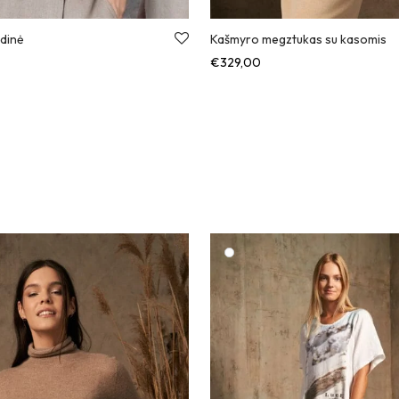
idinė
Kašmyro megztukas su kasomis
€
329,00