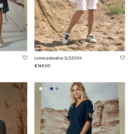
Lininė palaidinė SL52004
€
149,00