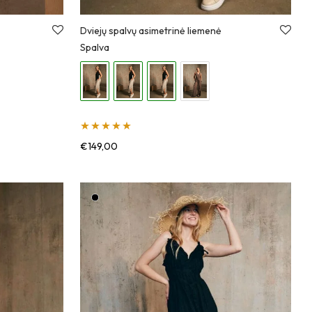
Dviejų spalvų asimetrinė liemenė
Spalva
Įvertinimas:
€
149,00
5.00
iš 5