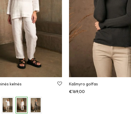
ninės kelnės
Kašmyro golfas
€
169,00