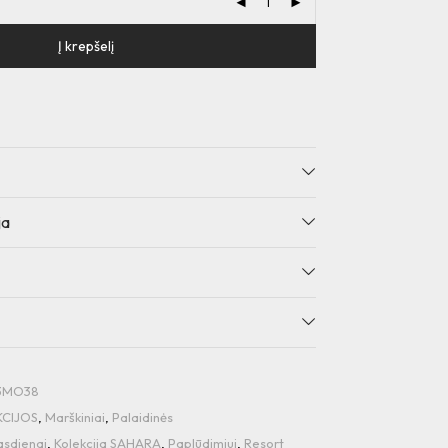
Į krepšelį
ja
13MO38
KCIJOS
,
Marškiniai
,
Palaidinės
asdienai
,
Kolekcija SAHARA
,
Paplūdimiui
,
Resort