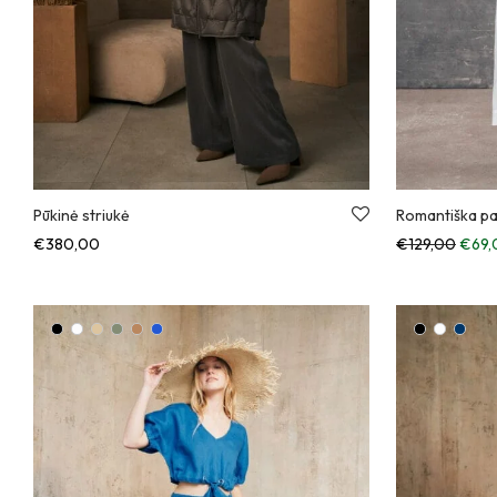
Pūkinė striukė
Romantiška pa
Anksč
€
380,00
€
129,00
€
69,