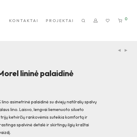
0
KONTAKTAI
PROJEKTAI
orel lininė palaidinė
 lino asimetrinė palaidinė su dviejų natūralių spalvų
alaus lino. Laisvo, lengvai liemenuoto silueto
trijų ketvirčių rankovėmis suteikia komfortą ir
astinga spalvinė detalė ir skirtingų ilgių kraštai
vaizdį.