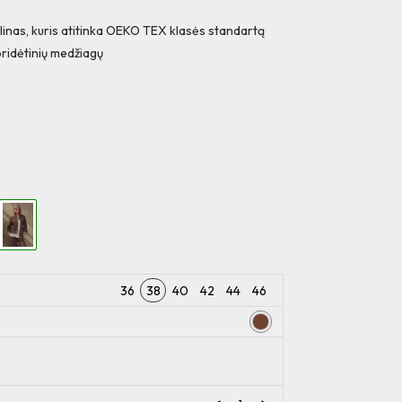
linas, kuris atitinka OEKO TEX klasės standartą
pridėtinių medžiagų
36
38
40
42
44
46