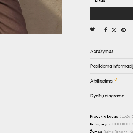
Kiekis
Aprašymas
Papildoma informaci
0
Atsiliepimai
Dydžių diagrama
Produkto kodas:
SL526
Kategorijos:
LINO KOLE
Žymos:
Baltic Breeze
,
K