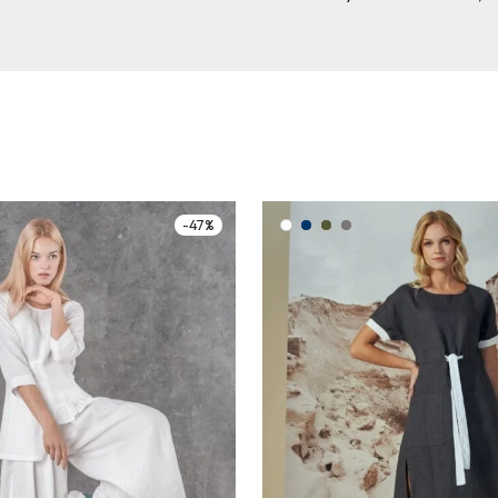
-
47
%