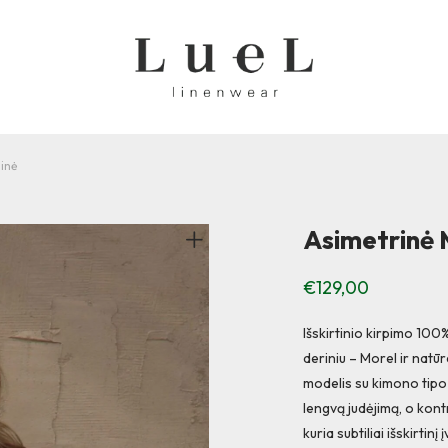
dinė
Asimetrinė M
€
129,00
Išskirtinio kirpimo 100%
deriniu – Morel ir natūr
modelis su kimono tipo 
lengvą judėjimą, o kontr
kuria subtiliai išskirtinį į