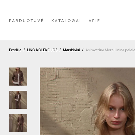
PARDUOTUVĖ
KATALOGAI
APIE
Pradžia
/
LINO KOLEKCIJOS
/
Marškiniai
/
Asimetrinė Morel lininė palai