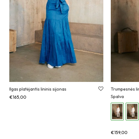
Ilgas platėjantis lininis sijonas
Trumpesnės li
Spalva
€
165,00
€
159,00