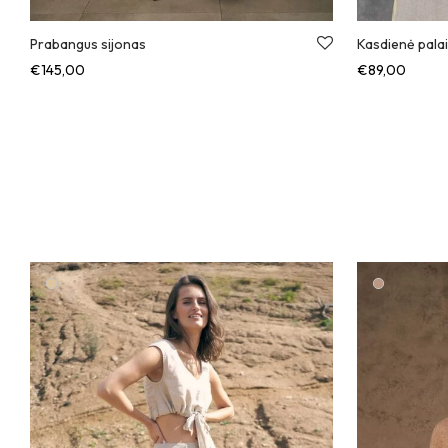
Prabangus sijonas
Kasdienė pala
€
145,00
€
89,00