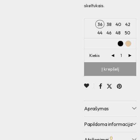
skeltukais.
36
38
40
42
44
46
48
50
Kiekis
Į krepšelį
Aprašymas
Papildoma informacija
0
Atsiliepimai