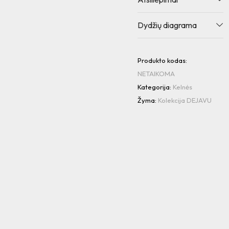
Dydžių diagrama
Produkto kodas:
NETAIKOMA
Kategorija:
Kelnės
Žyma:
Kolekcija DEJAVU