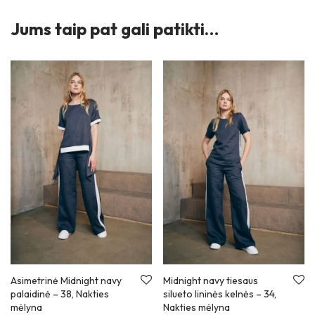
Jums taip pat gali patikti…
Asimetrinė Midnight navy
Midnight navy tiesaus
palaidinė
–
38, Nakties
silueto lininės kelnės
–
34,
mėlyna
Nakties mėlyna