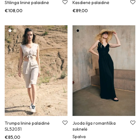
Stilinga lininė palaidinė
Kasdienė palaidinė
€
108,00
€
89,00
Trumpa lininė palaidinė
Juoda ilga romantiška
SL52031
suknelė
Spalva
€
85,00