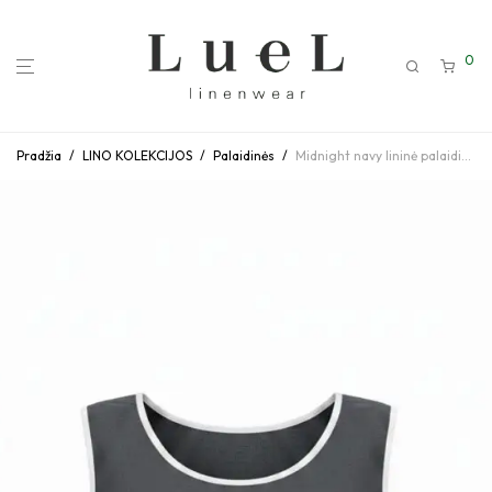
0
Pradžia
/
LINO KOLEKCIJOS
/
Palaidinės
/
Midnight navy lininė palaidinė be rankovių su kontrastinėmis detalėmis