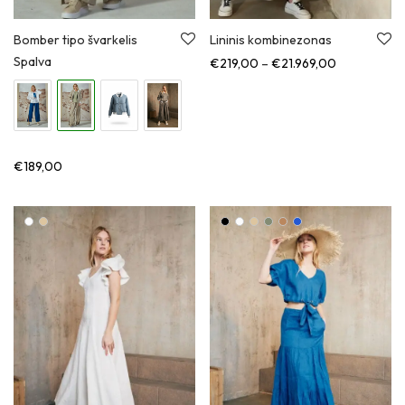
Bomber tipo švarkelis
Lininis kombinezonas
Spalva
Kainų diapa
€
219,00
–
€
21.969,00
€
189,00