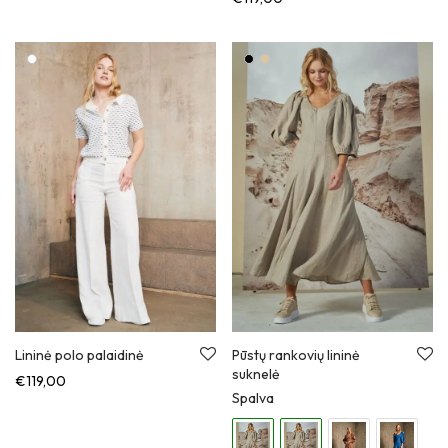
Lininė polo palaidinė
Pūstų rankovių lininė
suknelė
€
119,00
Spalva