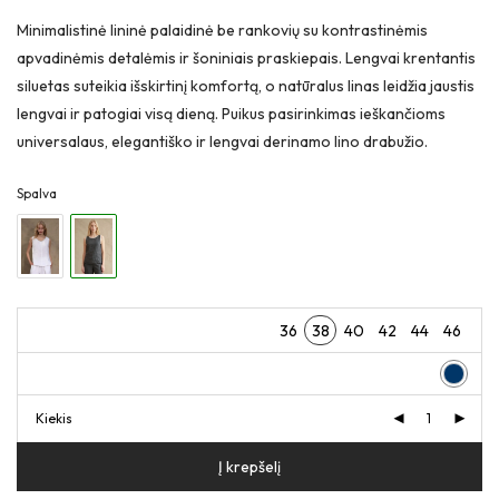
Minimalistinė lininė palaidinė be rankovių su kontrastinėmis
apvadinėmis detalėmis ir šoniniais praskiepais. Lengvai krentantis
siluetas suteikia išskirtinį komfortą, o natūralus linas leidžia jaustis
lengvai ir patogiai visą dieną. Puikus pasirinkimas ieškančioms
universalaus, elegantiško ir lengvai derinamo lino drabužio.
Spalva
36
38
40
42
44
46
Kiekis
Į krepšelį