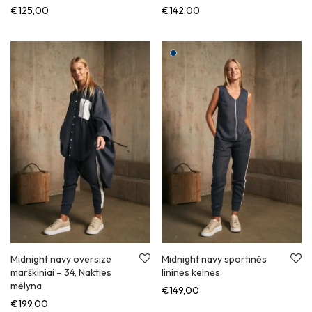
€
125,00
€
142,00
Midnight navy oversize
Midnight navy sportinės
marškiniai
–
34, Nakties
lininės kelnės
mėlyna
€
149,00
€
199,00