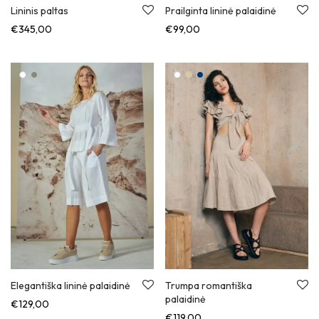
Lininis paltas
Prailginta lininė palaidinė
€
345,00
€
99,00
Elegantiška lininė palaidinė
Trumpa romantiška
palaidinė
€
129,00
€
119,00