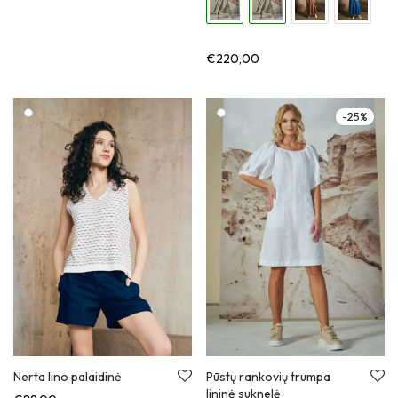
€
220,00
-
25
%
Nerta lino palaidinė
Pūstų rankovių trumpa
lininė suknelė